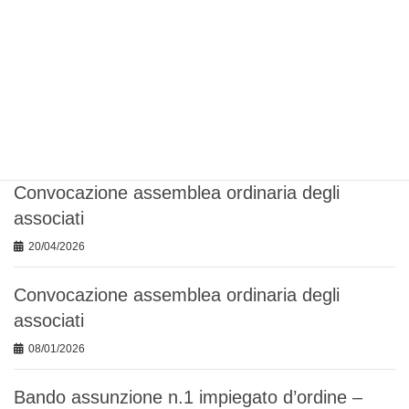
costituzione fisica […]
F
T
L
W
T
E
a
w
i
h
e
m
c
i
n
a
l
a
e
t
k
t
e
i
b
t
e
s
g
l
o
e
d
A
r
o
r
I
p
a
Articoli recenti
k
n
p
m
Convocazione assemblea ordinaria degli
associati
20/04/2026
Convocazione assemblea ordinaria degli
associati
08/01/2026
Bando assunzione n.1 impiegato d’ordine –